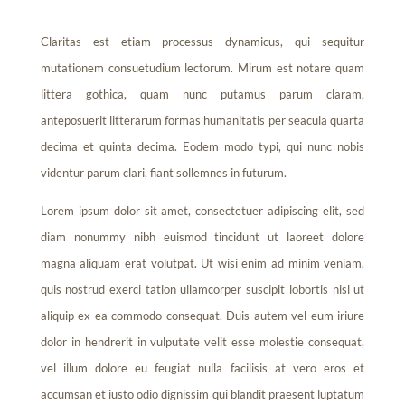
Claritas est etiam processus dynamicus, qui sequitur
mutationem consuetudium lectorum. Mirum est notare quam
littera gothica, quam nunc putamus parum claram,
anteposuerit litterarum formas humanitatis per seacula quarta
decima et quinta decima. Eodem modo typi, qui nunc nobis
videntur parum clari, fiant sollemnes in futurum.
Lorem ipsum dolor sit amet, consectetuer adipiscing elit, sed
diam nonummy nibh euismod tincidunt ut laoreet dolore
magna aliquam erat volutpat. Ut wisi enim ad minim veniam,
quis nostrud exerci tation ullamcorper suscipit lobortis nisl ut
aliquip ex ea commodo consequat. Duis autem vel eum iriure
dolor in hendrerit in vulputate velit esse molestie consequat,
vel illum dolore eu feugiat nulla facilisis at vero eros et
accumsan et iusto odio dignissim qui blandit praesent luptatum